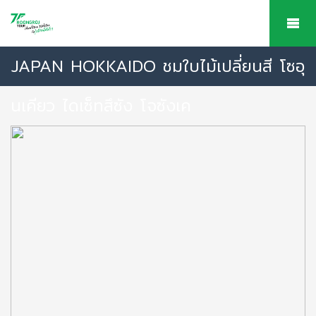
JAPAN HOKKAIDO ชมใบไม้เปลี่ยนสี โซอุ
นเคียว ไดเซ็ทสึซัง โจซังเค