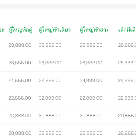
นะ
ผู้ใหญ่พักคู่
ผู้ใหญ่พักเดี่ยว
ผู้ใหญ่พักสาม
เด็กมีเต
28,888.00
38,888.00
28,888.00
28,888.
26,888.00
36,888.00
26,888.00
26,888.
24,888.00
34,888.00
24,888.00
24,888.
22,888.00
32,888.00
22,888.00
22,888.
20,888.00
30,888.00
20,888.00
20,888.
28,888.00
38,888.00
28,888.00
28,888.