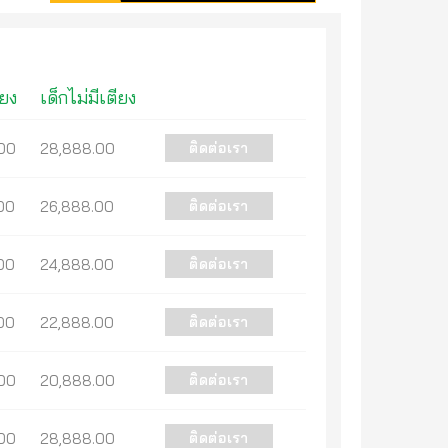
ียง
เด็กไม่มีเตียง
00
28,888.00
ติดต่อเรา
00
26,888.00
ติดต่อเรา
00
24,888.00
ติดต่อเรา
00
22,888.00
ติดต่อเรา
00
20,888.00
ติดต่อเรา
00
28,888.00
ติดต่อเรา