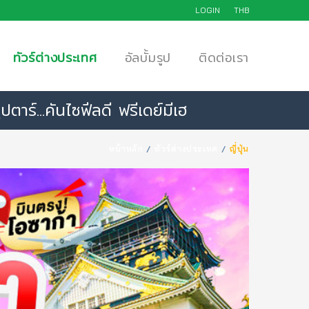
LOGIN
THB
ทัวร์ต่างประเทศ
อัลบั้มรูป
ติดต่อเรา
..คันไซฟีลดี ฟรีเดย์มีเฮ
หน้าหลัก
ทัวร์ต่างประเทศ
ญี่ปุ่น