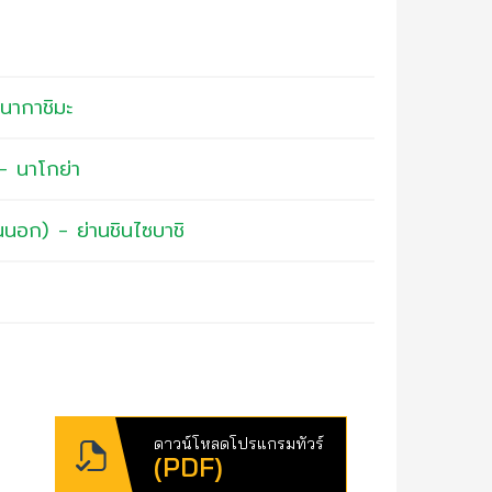
 นากาชิมะ
 - นาโกย่า
านนอก) - ย่านชินไซบาชิ
ดาวน์โหลดโปรแกรมทัวร์
(PDF)