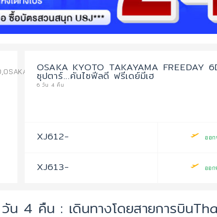
OSAKA KYOTO TAKAYAMA FREEDAY 6D 
O,OSAKA
ซุปตาร์...คันไซฟีลดี ฟรีเดย์มีเฮ
6 วัน 4 คืน
XJ612-
ออก
XJ613-
ออก
วัน 4 คืน : เดินทางโดยสายการบินTha