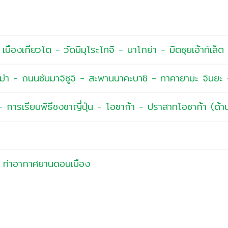
เมืองเกียวโต - วัดมิมุโระโทจิ - นาโกย่า - มิตซุยเอ้าท์เล็ต
ยาม่า - ถนนซันมาจิซูจิ - สะพานนาคะบาชิ - ทาคายามะ จินยะ
 - การเรียนพิธีชงชาญี่ปุ่น - โอซาก้า - ปราสาทโอซาก้า (ด้
 - ท่าอากาศยานดอนเมือง