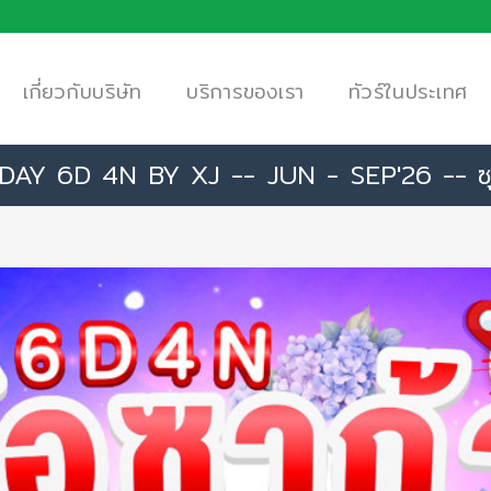
เกี่ยวกับบริษัท
บริการของเรา
ทัวร์ในประเทศ
D 4N BY XJ -- JUN - SEP'26 -- ซุปตาร์.