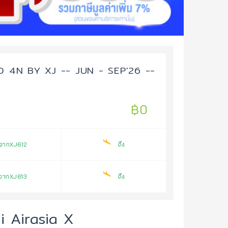
4N BY XJ -- JUN - SEP'26 --
฿0
จากXJ612
ถึง
จากXJ613
ถึง
i Airasia X