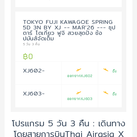
TOKYO FUJI KAWAGOE SPRING
5D 3N BY XJ -- MAR'26 --- ซุป
ตาร์ โตเกียว ฟูจิ สวยสุดปัง ช้อ
ปมันส์จัดเต็ม
5 วัน 3 คืน
฿0
XJ602-
ถึง
ออกจากXJ602
XJ603-
ถึง
ออกจากXJ603
โปรแกรม 5 วัน 3 คืน : เดินทาง
โดยสายการบินThai Airasia X