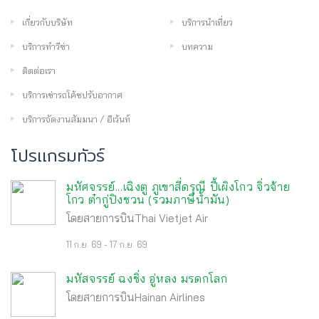
เกี่ยวกับบริษัท
บริการนำเที่ยว
บริการทำวีซ่า
บทความ
ติดต่อเรา
บริการเช่ารถโค้ชปรับอากาศ
บริการจัดงานสัมมนา / อีเว้นท์
โปรเเกรมทัวร์
มหัศจรรย์...เฉิงตู ภูเขาสี่ดรุณี ปี้เผิงโกว จิ่วจ้าย
โกว ต๋ากู่ปิงชวน (รวมภาษีน้ำมัน)
โดยสายการบินThai Vietjet Air
11 ก.ย. 69 - 17 ก.ย. 69
มหัสจรรย์ ฉงชิ่ง อู่หลง มรดกโลก
โดยสายการบินHainan Airlines