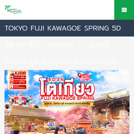
TOKYO FUJI KAWAGOE SPRING 5D
3N BY XJ -- MAR'26 --- ซุปตาร์
โตเกียว ฟูจิ สวยสุดปัง ช้อปมันส์จัดเต็ม