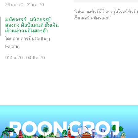
26 ม.ค. 70 - 31 ม.ค. 70
"ไม่พลาดทัวร์ดีดี จากรุ่งโรจน์ทัวร์
เซ็นเตอร์ สมัครเลย!!"
มหัศจรรย์...มหัศจรรย์
ฮ่องกง ดิสนีแลนด์ ยืมเงิน
เจ้าแม่กวนอิมฮองฮำ
โดยสายการบินCathay
Pacific
01 มี.ค. 70 - 04 มี.ค. 70