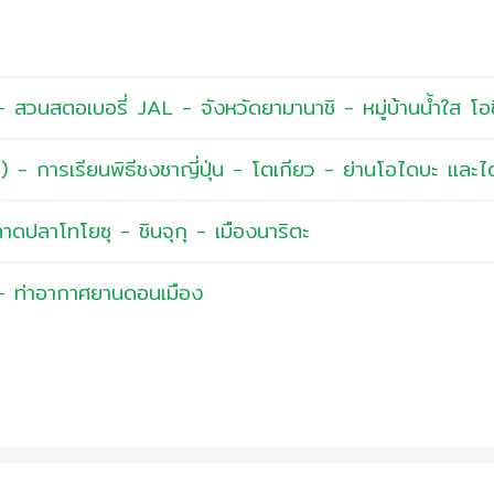
- สวนสตอเบอรี่ JAL - จังหวัดยามานาชิ - หมู่บ้านน้ำใส โอ
ี) - การเรียนพิธีชงชาญี่ปุ่น - โตเกียว - ย่านโอไดบะ และไดเ
ลาดปลาโทโยซุ - ชินจุกุ - เมืองนาริตะ
 - ท่าอากาศยานดอนเมือง