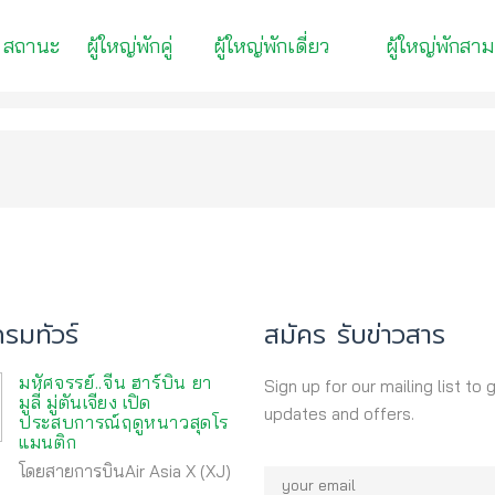
สถานะ
ผู้ใหญ่พักคู่
ผู้ใหญ่พักเดี่ยว
ผู้ใหญ่พักสาม
รมทัวร์
สมัคร รับข่าวสาร
มหัศจรรย์..จีน ฮาร์บิน ยา
Sign up for our mailing list to 
มูลี่ มู่ตันเจียง เปิด
updates and offers.
ประสบการณ์ฤดูหนาวสุดโร
แมนติก
โดยสายการบินAir Asia X (XJ)