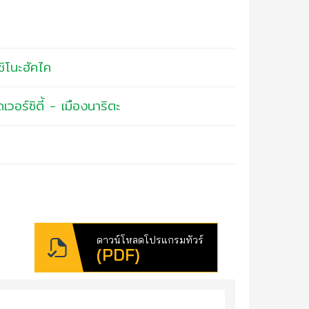
ชิโนะฮัคไค
วอร์ซิตี้ - เมืองนาริตะ
ดาวน์โหลดโปรแกรมทัวร์
(PDF)