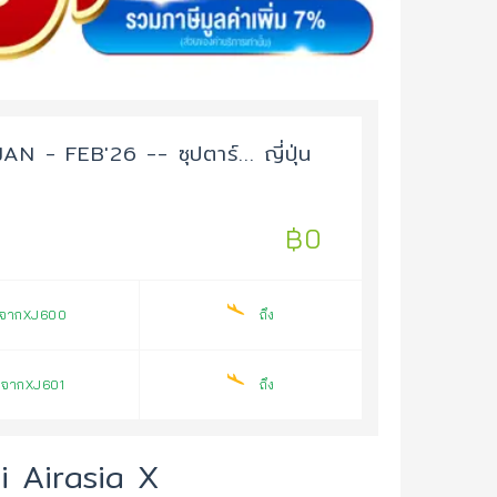
 FEB'26 -- ซุปตาร์... ญี่ปุ่น
฿0
จากXJ600
ถึง
กจากXJ601
ถึง
i Airasia X