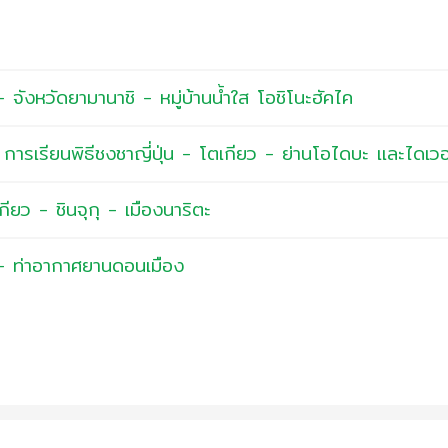
 จังหวัดยามานาชิ - หมู่บ้านน้ำใส โอชิโนะฮัคไค
 - การเรียนพิธีชงชาญี่ปุ่น - โตเกียว - ย่านโอไดบะ และไดเวอร
กียว - ชินจุกุ - เมืองนาริตะ
 - ท่าอากาศยานดอนเมือง