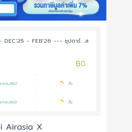
EC'25 - FEB'26 --- ซุปตาร์...ส
฿0
จากXJ602
ถึง
จากXJ603
ถึง
i Airasia X