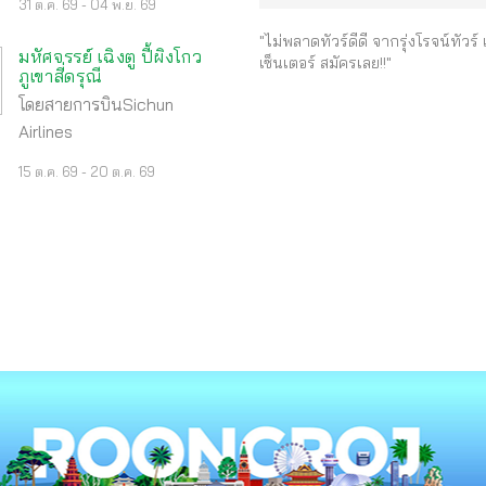
31 ต.ค. 69 - 04 พ.ย. 69
"ไม่พลาดทัวร์ดีดี จากรุ่งโรจน์ทัวร์
มหัศจรรย์ เฉิงตู ปี้ผิงโกว
เซ็นเตอร์ สมัครเลย!!"
ภูเขาสี่ดรุณี
โดยสายการบินSichun
Airlines
15 ต.ค. 69 - 20 ต.ค. 69