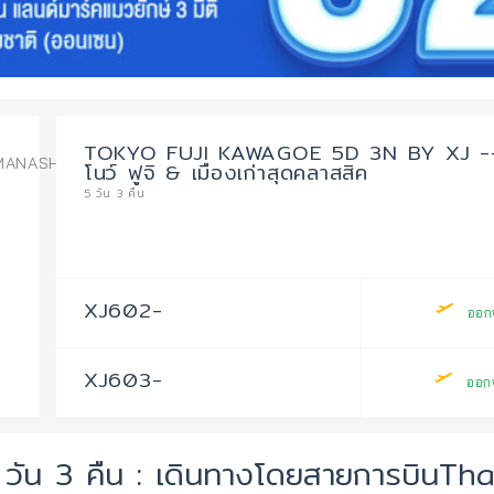
TOKYO FUJI KAWAGOE 5D 3N BY XJ -- D
MANASHI
โนว์ ฟูจิ & เมืองเก่าสุดคลาสสิค
5 วัน 3 คืน
XJ602-
ออก
XJ603-
ออก
วัน 3 คืน : เดินทางโดยสายการบินTha