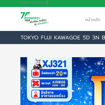
Select Language
▼
หน้าหลัก
TOKYO FUJI KAWAGOE 5D 3N BY XJ 