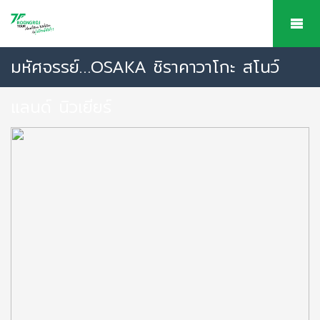
มหัศจรรย์…OSAKA ชิราคาวาโกะ สโนว์
แลนด์ นิวเยียร์