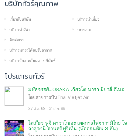
บริษัททัวร์คุณภาพ
เกี่ยวกับบริษัท
บริการนำเที่ยว
บริการทำวีซ่า
บทความ
ติดต่อเรา
บริการเช่ารถโค้ชปรับอากาศ
บริการจัดงานสัมมนา / อีเว้นท์
โปรเเกรมทัวร์
มหัศจรรย์...OSAKA เกียวโต นารา มิยาสึ อิเนะ
โดยสายการบินThai Vietjet Air
27 ส.ค. 69 - 31 ส.ค. 69
โตเกียว ฟูจิ คาวาโกเอะ เทศกาลไฟซากามิโกะ โอ
วาคุดานิ ลานสกีฟูจิเท็น (พักออนเซ็น 3 คืน)