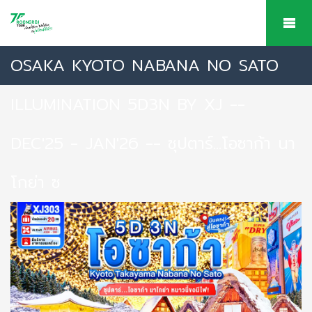
OSAKA KYOTO NABANA NO SATO
ILLUMINATION 5D3N BY XJ --
DEC'25 - JAN'26 -- ซุปตาร์...โอซาก้า นา
โกย่า ซ