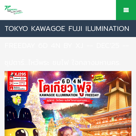
TOKYO KAWAGOE FUJI ILUMINATION
FREEDAY 6D 4N BY XJ -- DEC'25 --
ซุปตาร์...ไหว้พระ ชมไฟ ใจกลางมหานคร.