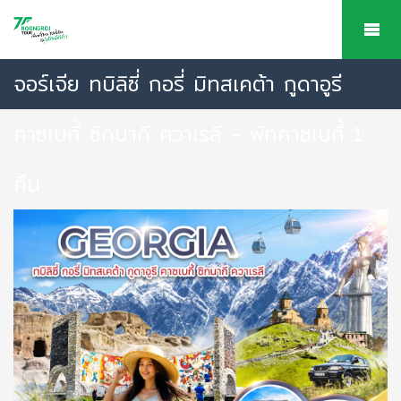
จอร์เจีย ทบิลิซี่ กอรี่ มิทสเคต้า กูดาอูรี
คาซเบกี้ ซิกนากี ควาเรลี - พักคาซเบกี้ 1
คืน