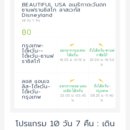
ฺBEAUTIFUL USA อเมริกาตะวันตก
ซานฟรานซิสโก ลาสเวกัส
Disneyland
10 วัน 7 คืน
฿0
กรุงเทพ-
ไต้หวัน--
ออกจากกรุงเทพ-
ถึงไต้หวัน-ซานฟ
ไต้หวัน-ซานฟ
ไต้หวัน-
ราซิสโก้
ราซิสโก้
16.25 น.-21.15 น.
23.30 น.-19.50
น.
ลอส แอนเจ
ลิส-ไต้หวัน-
ออกจากลอส แอน
ถึงไต้หวัน-
ไต้หวัน-
เจลิส-ไต้หวัน
กรุงเทพ
กรุงเทพ
23.05 น.-05.45
08.25 น.-11.40
น.
น.
โปรแกรม 10 วัน 7 คืน : เดิน