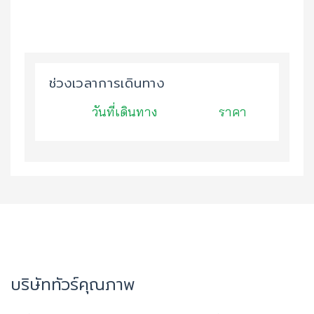
ช่วงเวลาการเดินทาง
วันที่เดินทาง
ราคา
บริษัททัวร์คุณภาพ