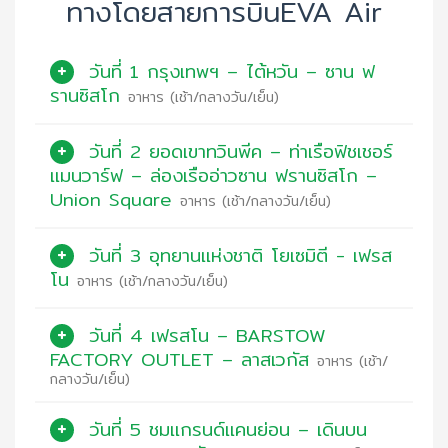
ทางโดยสายการบินEVA Air
วันที่ 1 กรุงเทพฯ – ไต้หวัน – ซาน ฟ
รานซิสโก
อาหาร (เช้า/กลางวัน/เย็น)
วันที่ 2 ยอดเขาทวินพีค – ท่าเรือฟิชเชอร์
แมนวาร์ฟ – ล่องเรืออ่าวซาน ฟรานซิสโก –
Union Square
อาหาร (เช้า/กลางวัน/เย็น)
วันที่ 3 อุทยานแห่งชาติ โยเซมิตี - เฟรส
โน
อาหาร (เช้า/กลางวัน/เย็น)
วันที่ 4 เฟรสโน – BARSTOW
FACTORY OUTLET – ลาสเวกัส
อาหาร (เช้า/
กลางวัน/เย็น)
วันที่ 5 ชมแกรนด์แคนย่อน – เดินบน