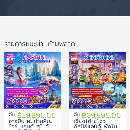
รายการแนะนำ....ห้ามพลาด
จีน
จีน
฿29,990.00
฿39,990.00
ฮาร์บิน หมู่บ้านหิมะ
เซี่ยงไฮ้ ซูโจว
ไอซ์ แอนด์ สโนว์
ดิสนีย์แลนด์ พักใน