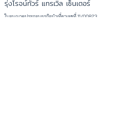
รุ่งโรจน์ทัวร์ แทรเวิล เซ็นเตอร์
ใบอนุญาตประกอบธุรกิจนำเที่ยวเลขที่ 11/00823
จากประสบการณ์มากกว่า 30 ปี มั่นใจในคุณภาพและการบริการ
ทัวร์ในประเทศ
คุณแสงวิชัย เมฆสุวรรณ์ (ติ๊นา)
02-6220342-4 #12
roongrojtour2002@hotmail.com
ทัวร์ต่างประเทศ
คุณกิตติวรา เอี่ยมเย็น
02-6220342-4 #13
roongrojtour2002@hotmail.com